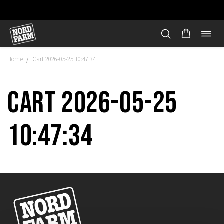
Öppn
Hoppa
navi
till
Home
Cart 2026-05-25 10:47:34
/
innehåll
Cart 2026-05-25
10:47:34
"