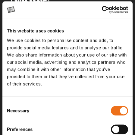
Alla priser på tillbehör och tillval gäller vid köp av ny maskin. Priserna
This website uses cookies
gäller inte vid köp av enskild produkt, till exempel
reservdel. Kontakta din lokala återförsäljare för aktuella priser.
We use cookies to personalise content and ads, to
provide social media features and to analyse our traffic.
We also share information about your use of our site with
Surgatan 12, 602 28
our social media, advertising and analytics partners who
Norrköping, Sweden
may combine it with other information that you’ve
+46 (0)11 – 19 70 40
provided to them or that they’ve collected from your use
of their services.
marknad@nordfarm.se
Consent
Necessary
Selection
Preferences