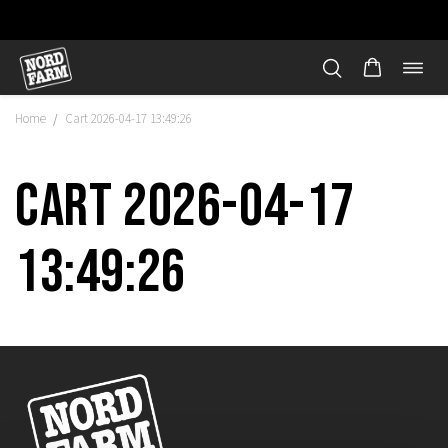
Öppn
Hoppa
navi
till
Home
Cart 2026-04-17 13:49:26
/
innehåll
Cart 2026-04-17
13:49:26
"