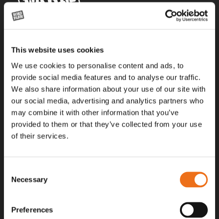
Alla priser på tillbehör och tillval gäller vid köp av ny maskin. Priserna
This website uses cookies
gäller inte vid köp av enskild produkt, till exempel
reservdel. Kontakta din lokala återförsäljare för aktuella priser.
We use cookies to personalise content and ads, to
provide social media features and to analyse our traffic.
We also share information about your use of our site with
Surgatan 12, 602 28
our social media, advertising and analytics partners who
Norrköping, Sweden
may combine it with other information that you’ve
+46 (0)11 – 19 70 40
provided to them or that they’ve collected from your use
of their services.
marknad@nordfarm.se
Consent
Necessary
Selection
Preferences