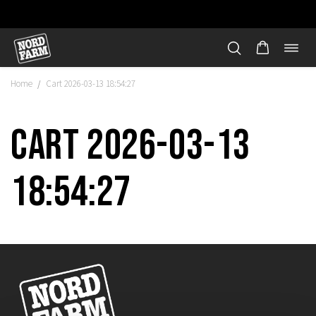
Öppn
Hoppa
navi
till
Home
Cart 2026-03-13 18:54:27
/
innehåll
Cart 2026-03-13
18:54:27
"