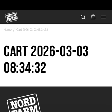
Öppn
Hoppa
navi
till
Home
Cart 2026-03-03 08:34:32
/
innehåll
Cart 2026-03-03
08:34:32
"