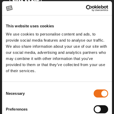
Alla priser på tillbehör och tillval gäller vid köp av ny maskin. Priserna
This website uses cookies
gäller inte vid köp av enskild produkt, till exempel
reservdel. Kontakta din lokala återförsäljare för aktuella priser.
We use cookies to personalise content and ads, to
provide social media features and to analyse our traffic.
We also share information about your use of our site with
Surgatan 12, 602 28
our social media, advertising and analytics partners who
Norrköping, Sweden
may combine it with other information that you’ve
+46 (0)11 – 19 70 40
provided to them or that they’ve collected from your use
of their services.
marknad@nordfarm.se
Consent
Necessary
Selection
Preferences