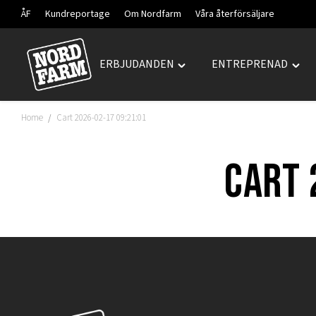
ÅF
Kundreportage
Om Nordfarm
Våra återförsäljare
ERBJUDANDEN
ENTREPRENAD
Hoppa
Toggle
Togg
till
"ERBJUDANDEN"
"ENT
innehåll
menu
men
Home
Cart 2026-02-17 09:21:01
/
Cart 