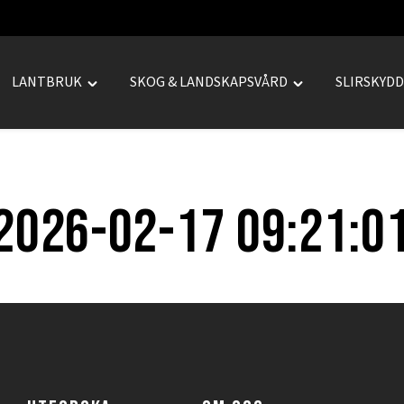
LANTBRUK
SKOG & LANDSKAPSVÅRD
SLIRSKYD
le
Toggle
Toggle
REPRENAD"
"LANTBRUK"
"SKOG
u
menu
&
LANDSKAPSVÅRD
menu
2026-02-17 09:21:0