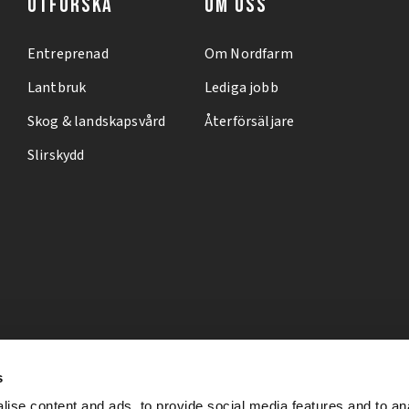
UTFORSKA
OM OSS
Entreprenad
Om Nordfarm
Lantbruk
Lediga jobb
Skog & landskapsvård
Återförsäljare
Slirskydd
s
ise content and ads, to provide social media features and to an