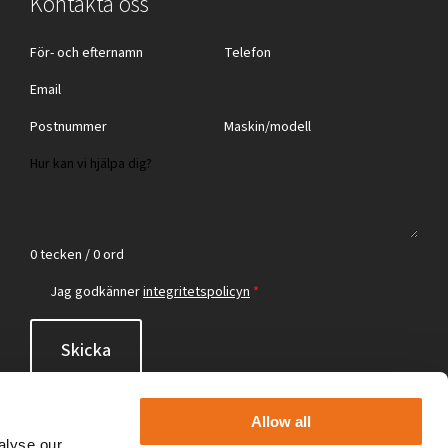
Kontakta oss
0 tecken / 0 ord
Jag godkänner
integritetspolicyn
*
Skicka
Allow all
alyse our