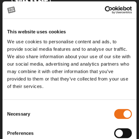
Alla priser på tillbehör och tillval gäller vid köp av ny maskin. Priserna
This website uses cookies
gäller inte vid köp av enskild produkt, till exempel
reservdel. Kontakta din lokala återförsäljare för aktuella priser.
We use cookies to personalise content and ads, to
provide social media features and to analyse our traffic.
We also share information about your use of our site with
Surgatan 12, 602 28
our social media, advertising and analytics partners who
Norrköping, Sweden
may combine it with other information that you’ve
+46 (0)11 – 19 70 40
provided to them or that they’ve collected from your use
of their services.
marknad@nordfarm.se
Consent
Necessary
Selection
Preferences