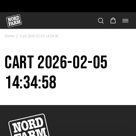
Öppn
Hoppa
navi
till
Home
Cart 2026-02-05 14:34:58
/
innehåll
Cart 2026-02-05
14:34:58
"