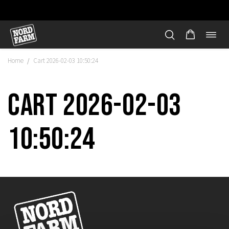
Öppn
Hoppa
navi
till
Home
Cart 2026-02-03 10:50:24
/
innehåll
Cart 2026-02-03
10:50:24
"