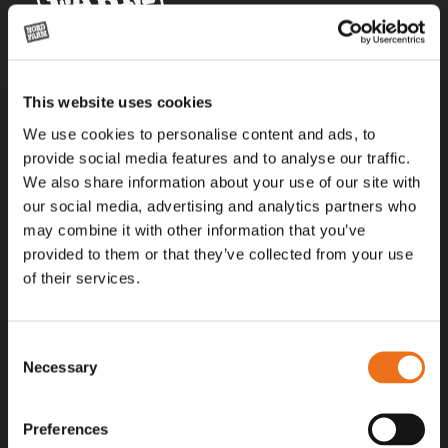
Alla priser på tillbehör och tillval gäller vid köp av ny maskin. Priserna
This website uses cookies
gäller inte vid köp av enskild produkt, till exempel
reservdel. Kontakta din lokala återförsäljare för aktuella priser.
We use cookies to personalise content and ads, to
provide social media features and to analyse our traffic.
We also share information about your use of our site with
Surgatan 12, 602 28
our social media, advertising and analytics partners who
Norrköping, Sweden
may combine it with other information that you’ve
+46 (0)11 – 19 70 40
provided to them or that they’ve collected from your use
of their services.
marknad@nordfarm.se
Consent
Necessary
Selection
Preferences