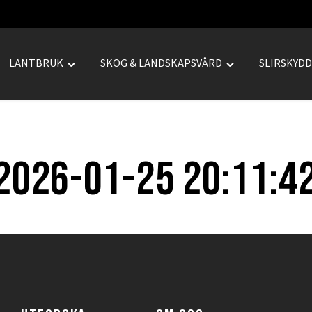
LANTBRUK
SKOG & LANDSKAPSVÅRD
SLIRSKYD
le
Toggle
Toggle
REPRENAD"
"LANTBRUK"
"SKOG
u
menu
&
LANDSKAPSVÅRD
menu
2026-01-25 20:11:4