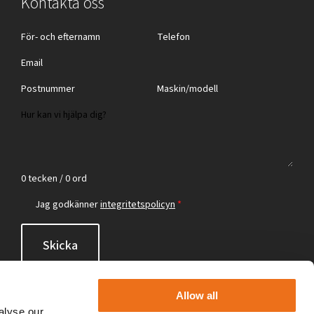
Kontakta oss
0 tecken / 0 ord
Jag godkänner
integritetspolicyn
*
Skicka
Allow all
alyse our