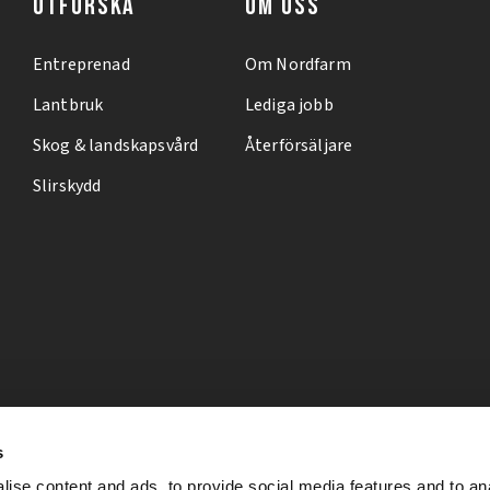
UTFORSKA
OM OSS
Entreprenad
Om Nordfarm
Lantbruk
Lediga jobb
Skog & landskapsvård
Återförsäljare
Slirskydd
s
ise content and ads, to provide social media features and to an