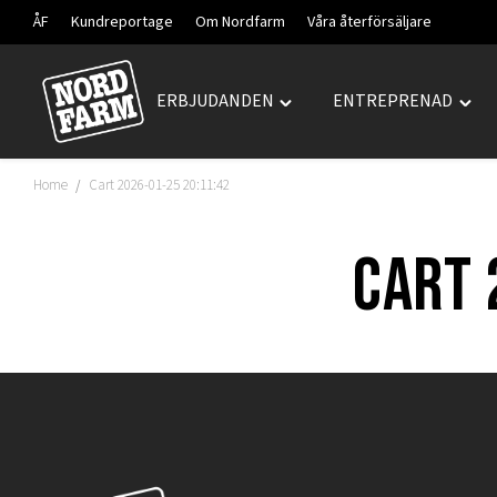
ÅF
Kundreportage
Om Nordfarm
Våra återförsäljare
ERBJUDANDEN
ENTREPRENAD
Hoppa
Toggle
Togg
till
"ERBJUDANDEN"
"ENT
innehåll
menu
men
Home
Cart 2026-01-25 20:11:42
/
Cart 