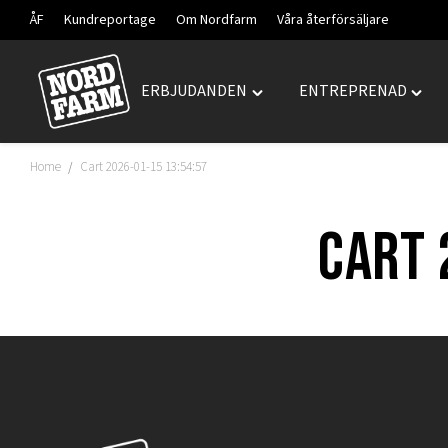
ÅF
Kundreportage
Om Nordfarm
Våra återförsäljare
ERBJUDANDEN
ENTREPRENAD
Hoppa
Toggle
Togg
till
"ERBJUDANDEN"
"ENT
innehåll
menu
menu
Home
Cart 2026-01-15 13:54:57
/
Cart 