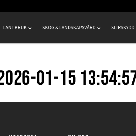
LANTBRUK
SKOG & LANDSKAPSVÅRD
SLIRSKYDD
le
Toggle
Toggle
REPRENAD"
"LANTBRUK"
"SKOG
menu
&
LANDSKAPSVÅRD
menu
2026-01-15 13:54:5