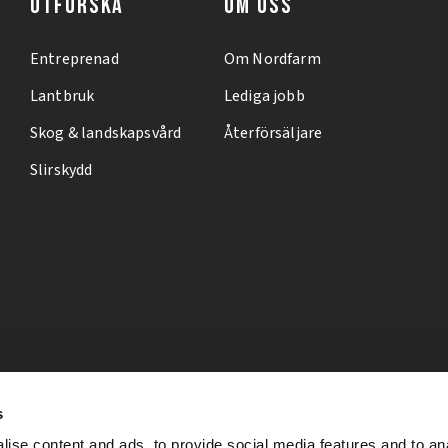
UTFORSKA
OM OSS
Entreprenad
Om Nordfarm
Lantbruk
Lediga jobb
Skog & landskapsvård
Återförsäljare
Slirskydd
s
ise content and ads, to provide social media features and to an