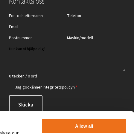
Kontakta oss
0 tecken / 0 ord
Jag godkänner
integritetspolicyn
*
Skicka
Allow all
alyse our