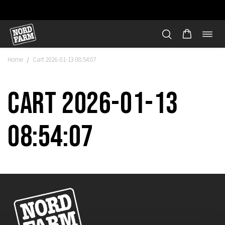
Öppn
Hoppa
navi
till
Home
Cart 2026-01-13 08:54:07
/
innehåll
Cart 2026-01-13
08:54:07
"