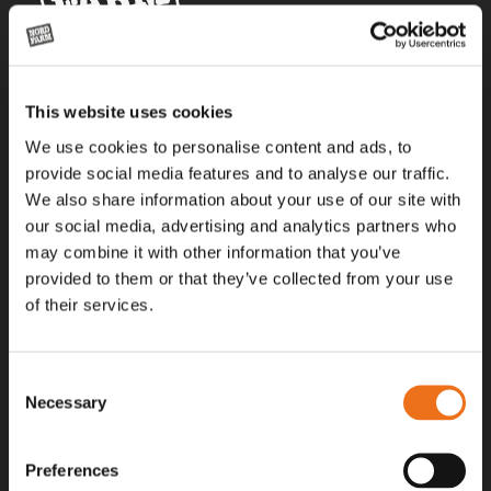
Alla priser på tillbehör och tillval gäller vid köp av ny maskin. Priserna
This website uses cookies
gäller inte vid köp av enskild produkt, till exempel
reservdel. Kontakta din lokala återförsäljare för aktuella priser.
We use cookies to personalise content and ads, to
provide social media features and to analyse our traffic.
We also share information about your use of our site with
Surgatan 12, 602 28
our social media, advertising and analytics partners who
Norrköping, Sweden
may combine it with other information that you’ve
+46 (0)11 – 19 70 40
provided to them or that they’ve collected from your use
of their services.
marknad@nordfarm.se
Consent
Necessary
Selection
Preferences