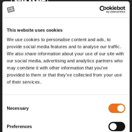
Alla priser på tillbehör och tillval gäller vid köp av ny maskin. Priserna
This website uses cookies
gäller inte vid köp av enskild produkt, till exempel
reservdel. Kontakta din lokala återförsäljare för aktuella priser.
We use cookies to personalise content and ads, to
provide social media features and to analyse our traffic.
We also share information about your use of our site with
Surgatan 12, 602 28
our social media, advertising and analytics partners who
Norrköping, Sweden
may combine it with other information that you’ve
+46 (0)11 – 19 70 40
provided to them or that they’ve collected from your use
of their services.
marknad@nordfarm.se
Consent
Necessary
Selection
Preferences