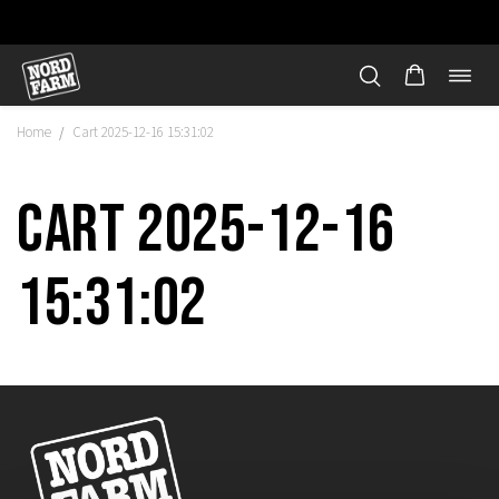
Öppn
Hoppa
navi
till
Home
Cart 2025-12-16 15:31:02
/
innehåll
Cart 2025-12-16
15:31:02
"