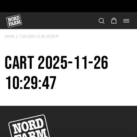
Öppn
Hoppa
navi
till
Home
Cart 2025-11-26 10:29:47
/
innehåll
Cart 2025-11-26
10:29:47
"