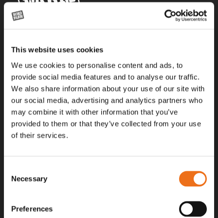
Alla priser på tillbehör och tillval gäller vid köp av ny maskin. Priserna
This website uses cookies
gäller inte vid köp av enskild produkt, till exempel
reservdel. Kontakta din lokala återförsäljare för aktuella priser.
We use cookies to personalise content and ads, to
provide social media features and to analyse our traffic.
We also share information about your use of our site with
Surgatan 12, 602 28
our social media, advertising and analytics partners who
Norrköping, Sweden
may combine it with other information that you’ve
+46 (0)11 – 19 70 40
provided to them or that they’ve collected from your use
of their services.
marknad@nordfarm.se
Consent
Necessary
Selection
Preferences