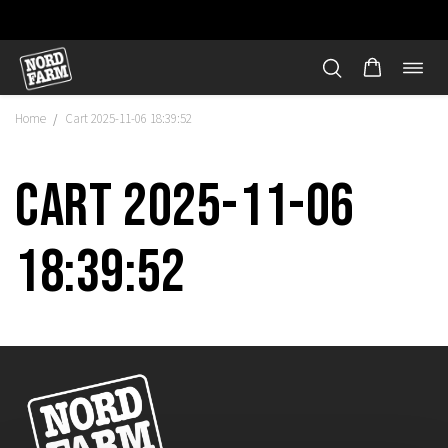
Öppn
Hoppa
navi
till
Home
Cart 2025-11-06 18:39:52
/
innehåll
Cart 2025-11-06
18:39:52
"