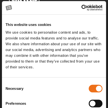
Alla priser på tillbehör och tillval gäller vid köp av ny maskin. Priserna
This website uses cookies
gäller inte vid köp av enskild produkt, till exempel
reservdel. Kontakta din lokala återförsäljare för aktuella priser.
We use cookies to personalise content and ads, to
provide social media features and to analyse our traffic.
We also share information about your use of our site with
Surgatan 12, 602 28
our social media, advertising and analytics partners who
Norrköping, Sweden
may combine it with other information that you’ve
+46 (0)11 – 19 70 40
provided to them or that they’ve collected from your use
of their services.
marknad@nordfarm.se
Consent
Necessary
Selection
Preferences