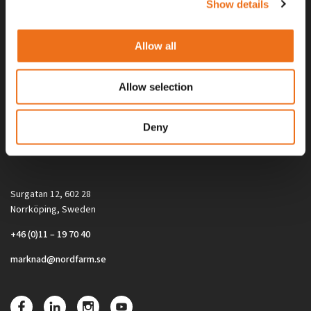
Show details
Allow all
Allow selection
Alla priser på tillbehör och tillval gäller vid köp av ny maskin. Priserna
Deny
gäller inte vid köp av enskild produkt, till exempel
reservdel. Kontakta din lokala återförsäljare för aktuella priser.
Surgatan 12, 602 28
Norrköping, Sweden
+46 (0)11 – 19 70 40
marknad@nordfarm.se