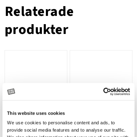
Relaterade
produkter
This website uses cookies
We use cookies to personalise content and ads, to
Rotor, komplett med slagor
Grön truckknapp
Lägg till i varukorg
provide social media features and to analyse our traffic.