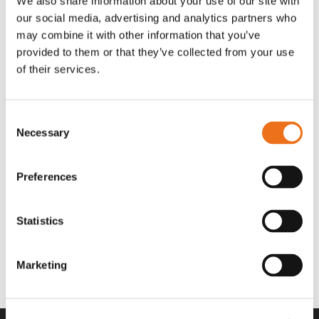
We also share information about your use of our site with
OR80013456G
A00220
our social media, advertising and analytics partners who
35 730
kr
530
kr
(ex. moms)
(ex. moms)
may combine it with other information that you’ve
provided to them or that they’ve collected from your use
of their services.
Consent
Necessary
Selection
Preferences
Statistics
Rotor teeth 8t/6k 7.5Gr/8 R6/14
Rotor teeth 8t/6k 0Gr/8 R6/14
Lägg till i varukorg
969.1865
969.1864
Marketing
2 692
kr
2 692
kr
(ex. moms)
(ex. moms)