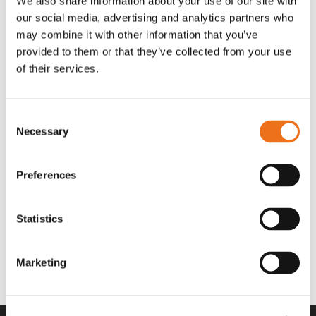
We also share information about your use of our site with
OR80013456G
A00220
our social media, advertising and analytics partners who
35 730
kr
530
kr
(ex. moms)
(ex. moms)
may combine it with other information that you’ve
provided to them or that they’ve collected from your use
of their services.
Consent
Necessary
Selection
Preferences
Statistics
Rotor teeth 8t/6k 7.5Gr/8 R6/14
Rotor teeth 8t/6k 0Gr/8 R6/14
Lägg till i varukorg
969.1865
969.1864
Marketing
2 692
kr
2 692
kr
(ex. moms)
(ex. moms)