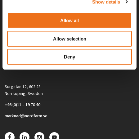
Show details
Allow all
Allow selection
Alla priser på tillbehör och tillval gäller vid köp av ny maskin. Priserna
Deny
gäller inte vid köp av enskild produkt, till exempel
reservdel. Kontakta din lokala återförsäljare för aktuella priser.
Surgatan 12, 602 28
Norrköping, Sweden
+46 (0)11 – 19 70 40
marknad@nordfarm.se