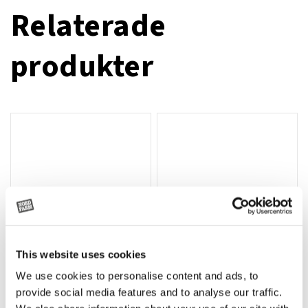
Relaterade
produkter
This website uses cookies
We use cookies to personalise content and ads, to
Rotor, komplett med slagor
Grön truckknapp
Lägg till i varukorg
provide social media features and to analyse our traffic.