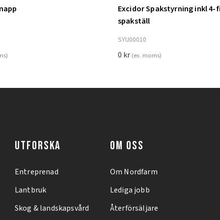
knapp
Excidor Spakstyrning inkl 4-f
ill i varukorg
Lägg till i varukorg
spakställ
SYU00010
0
kr
ms)
(ex. moms)
UTFORSKA
OM OSS
Entreprenad
Om Nordfarm
Lantbruk
Lediga jobb
Skog & landskapsvård
Återförsäljare