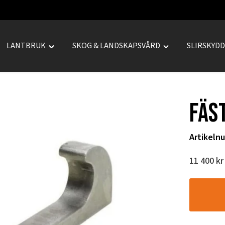
LANTBRUK
SKOG & LANDSKAPSVÅRD
SLIRSKYD
le
Toggle
Toggle
REPRENAD"
"LANTBRUK"
"SKOG
u
menu
&
LANDSKAPSVÅRD
Fäs
menu
Artikeln
11 400
kr