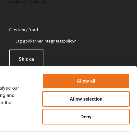
0 tecken / 0 ord
Jag godkänner
integritetspolicyn
*
Skicka
Allow all
alyse our
ing and
Allow selection
r that
Deny