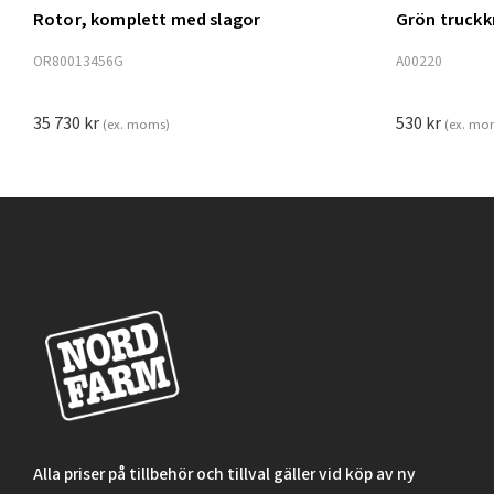
Rotor, komplett med slagor
Grön truck
Lägg t
OR80013456G
A00220
35 730
kr
530
kr
(ex. moms)
(ex. mo
Alla priser på tillbehör och tillval gäller vid köp av ny