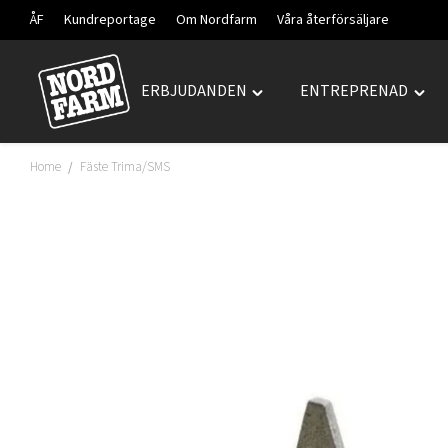
ÅF
Kundreportage
Om Nordfarm
Våra återförsäljare
ERBJUDANDEN
ENTREPRENAD
Hoppa
Toggle
Togg
till
"ERBJUDANDEN"
"ENT
innehåll
menu
men
Home
Fäste Trima/SMS
/