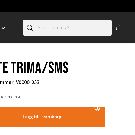
D
Toggle
"SLIRSKYDD"
menu
"
te Trima/SMS
ummer
:
V0000-053
(ex. moms)
Lägg till i varukorg