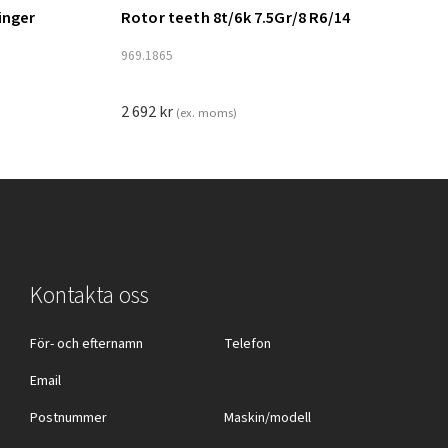
inger
Rotor teeth 8t/6k 7.5Gr/8 R6/14
Lägg till i varukorg
969.1865
2 692
kr
(ex. moms)
Kontakta oss