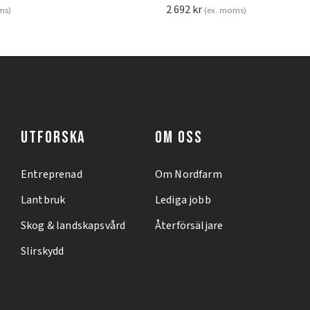
2 692
kr
ms)
(ex. moms)
UTFORSKA
OM OSS
Entreprenad
Om Nordfarm
Lantbruk
Lediga jobb
Skog & landskapsvård
Återförsäljare
Slirskydd