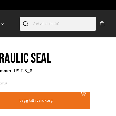
D
Toggle
"SLIRSKYDD"
menu
"
raulic seal
ummer
:
USIT-3_8
moms)
Lägg till i varukorg