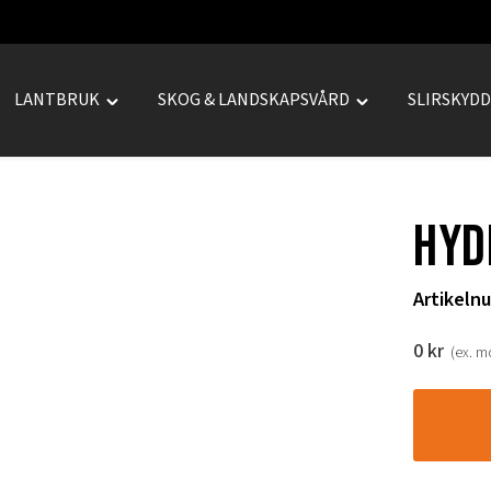
LANTBRUK
SKOG & LANDSKAPSVÅRD
SLIRSKYD
le
Toggle
Toggle
REPRENAD"
"LANTBRUK"
"SKOG
u
menu
&
LANDSKAPSVÅRD
Hyd
menu
Artikeln
0
kr
(ex. 