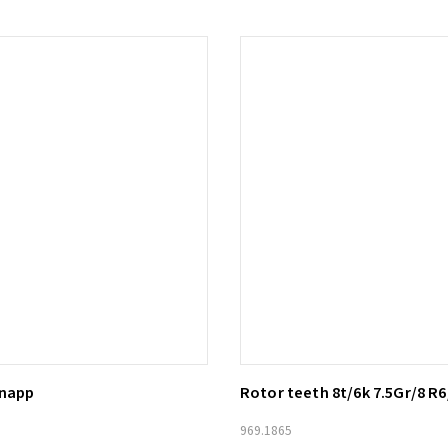
knapp
Rotor teeth 8t/6k 7.5Gr/8 R6
ill i varukorg
Lägg till i varukorg
969.1865