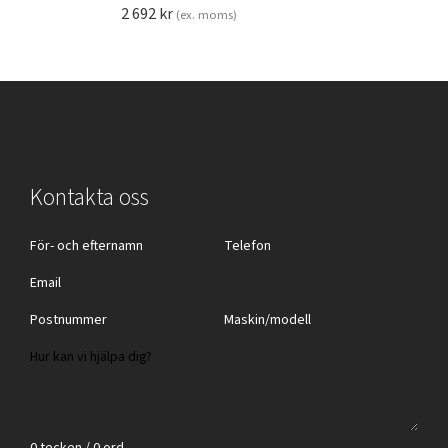
2 692
kr
(ex. moms)
Kontakta oss