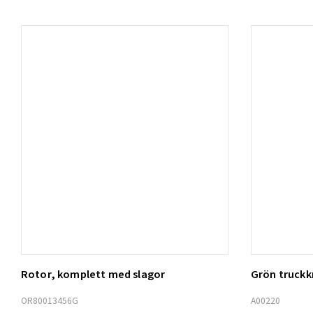
Rotor, komplett med slagor
Grön truck
Lägg t
OR80013456G
A00220