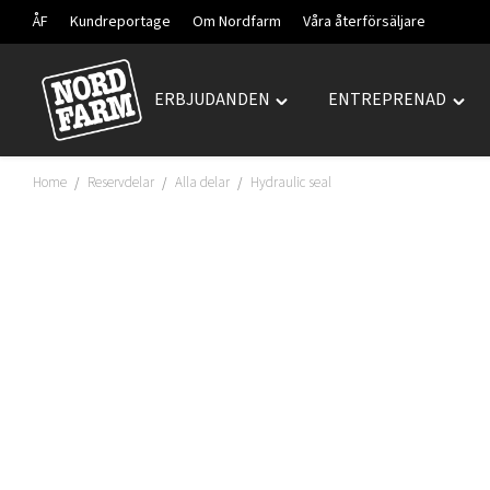
ÅF
Kundreportage
Om Nordfarm
Våra återförsäljare
ERBJUDANDEN
ENTREPRENAD
Hoppa
Toggle
Togg
till
"ERBJUDANDEN"
"ENT
innehåll
menu
men
Home
Reservdelar
Alla delar
Hydraulic seal
/
/
/