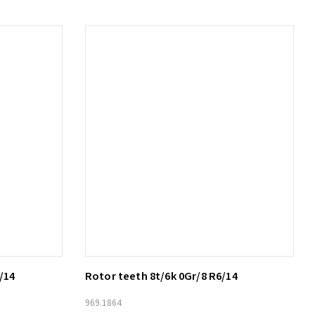
/14
Rotor teeth 8t/6k 0Gr/8 R6/14
Lägg till i varukorg
969.1864