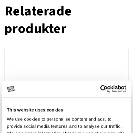
Relaterade
produkter
This website uses cookies
We use cookies to personalise content and ads, to
Rotor, komplett med slagor
Grön truckknapp
Lägg till i varukorg
provide social media features and to analyse our traffic.