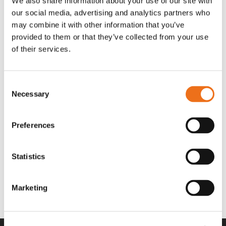
We also share information about your use of our site with
OR80013456G
A00220
our social media, advertising and analytics partners who
35 730
kr
530
kr
(ex. moms)
(ex. moms)
may combine it with other information that you’ve
provided to them or that they’ve collected from your use
of their services.
Consent
Necessary
Selection
Preferences
Statistics
Rotor teeth 8t/6k 7.5Gr/8 R6/14
Rotor teeth 8t/6k 0Gr/8 R6/14
Lägg till i varukorg
969.1865
969.1864
Marketing
2 692
kr
2 692
kr
(ex. moms)
(ex. moms)