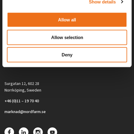
Show details
Allow all
Allow selection
Alla priser på tillbehör och tillval gäller vid köp av ny maskin. Priserna
Deny
gäller inte vid köp av enskild produkt, till exempel
reservdel. Kontakta din lokala återförsäljare för aktuella priser.
Surgatan 12, 602 28
Norrköping, Sweden
+46 (0)11 – 19 70 40
marknad@nordfarm.se