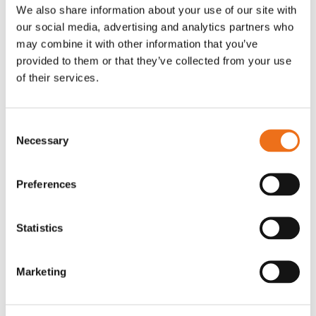
OR80013456G
A00220
We also share information about your use of our site with
our social media, advertising and analytics partners who
35 730
kr
530
kr
(ex. moms)
(ex. moms)
may combine it with other information that you’ve
provided to them or that they’ve collected from your use
of their services.
Consent
Necessary
Selection
Preferences
Excidor Spakstyrning inkl 4-
Rotor teeth 8t/6k 7.5Gr/8 R6/14
Statistics
Lägg till i varukorg
finger spakställ
969.1865
SYU00010
Marketing
0
kr
2 692
kr
(ex. moms)
(ex. moms)