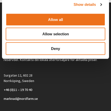
Show details
Allow all
Allow selection
Deny
Alla priser på tillbehör och tillval gäller vid köp av ny maskin. Priserna
gäller inte vid köp av enskild produkt, till exempel
reservdel. Kontakta din lokala återförsäljare för aktuella priser.
Surgatan 12, 602 28
Norrköping, Sweden
+46 (0)11 – 19 70 40
marknad@nordfarm.se