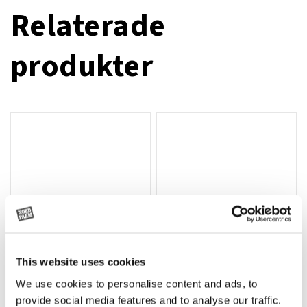
Relaterade
produkter
This website uses cookies
We use cookies to personalise content and ads, to
Rotor, komplett med slagor
Grön truckknapp
Lägg till i varukorg
provide social media features and to analyse our traffic.