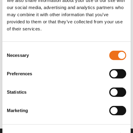
We also share information about your use of our site with
OR80013456G
A00220
our social media, advertising and analytics partners who
35 730
kr
530
kr
(ex. moms)
(ex. moms)
may combine it with other information that you’ve
provided to them or that they’ve collected from your use
of their services.
Consent
Necessary
Selection
Preferences
Statistics
Rotor teeth 8t/6k 7.5Gr/8 R6/14
Rotor teeth 8t/6k 0Gr/8 R6/14
Lägg till i varukorg
969.1865
969.1864
Marketing
2 692
kr
2 692
kr
(ex. moms)
(ex. moms)