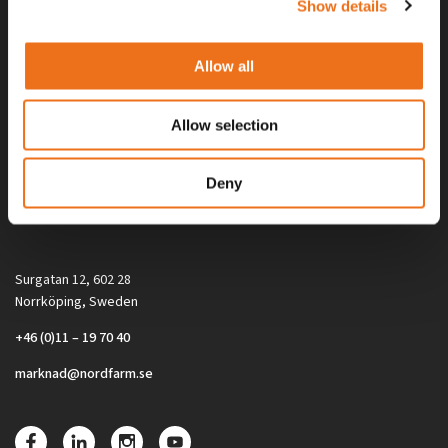
Show details
Allow all
Allow selection
Alla priser på tillbehör och tillval gäller vid köp av ny maskin. Priserna
Deny
gäller inte vid köp av enskild produkt, till exempel
reservdel. Kontakta din lokala återförsäljare för aktuella priser.
Surgatan 12, 602 28
Norrköping, Sweden
+46 (0)11 – 19 70 40
marknad@nordfarm.se