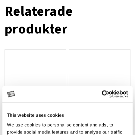
Relaterade
produkter
This website uses cookies
We use cookies to personalise content and ads, to
Rotor, komplett med slagor
Grön truckknapp
Lägg till i varukorg
provide social media features and to analyse our traffic.