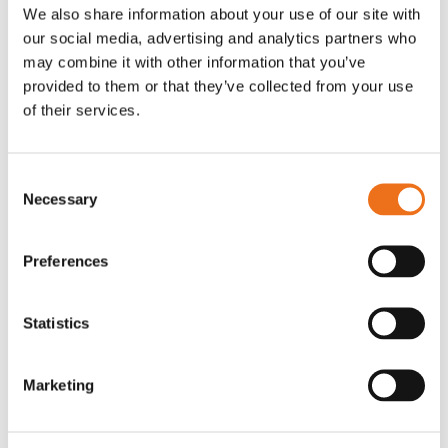
OR80013456G
A00220
We also share information about your use of our site with
our social media, advertising and analytics partners who
35 730
kr
530
kr
(ex. moms)
(ex. moms)
may combine it with other information that you’ve
provided to them or that they’ve collected from your use
of their services.
Consent
Necessary
Selection
Preferences
Excidor Spakstyrning inkl 4-
Rotor teeth 8t/6k 7.5Gr/8 R6/14
Statistics
Lägg till i varukorg
finger spakställ
969.1865
SYU00010
Marketing
0
kr
2 692
kr
(ex. moms)
(ex. moms)