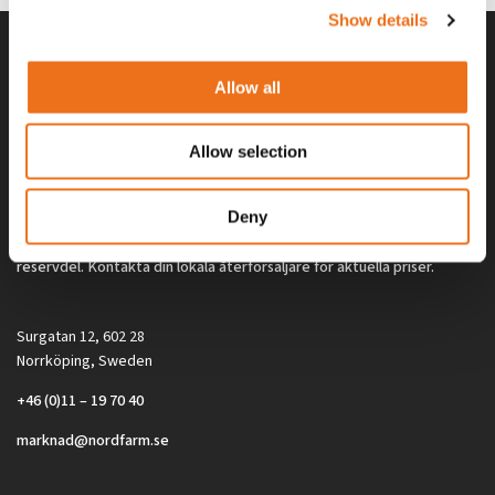
Show details
Allow all
Allow selection
Deny
Alla priser på tillbehör och tillval gäller vid köp av ny maskin. Priserna
gäller inte vid köp av enskild produkt, till exempel
reservdel. Kontakta din lokala återförsäljare för aktuella priser.
Surgatan 12, 602 28
Norrköping, Sweden
+46 (0)11 – 19 70 40
marknad@nordfarm.se