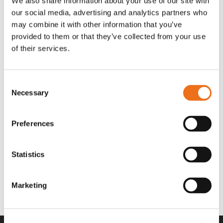
We also share information about your use of our site with
OR80013456G
A00220
our social media, advertising and analytics partners who
35 730
kr
530
kr
(ex. moms)
(ex. moms)
may combine it with other information that you’ve
provided to them or that they’ve collected from your use
of their services.
Consent
Necessary
Selection
Preferences
Statistics
Rotor teeth 8t/6k 7.5Gr/8 R6/14
Rotor teeth 8t/6k 0Gr/8 R6/14
Lägg till i varukorg
969.1865
969.1864
Marketing
2 692
kr
2 692
kr
(ex. moms)
(ex. moms)