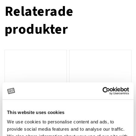
Relaterade
produkter
This website uses cookies
We use cookies to personalise content and ads, to
Rotor, komplett med slagor
Grön truckknapp
Lägg till i varukorg
provide social media features and to analyse our traffic.