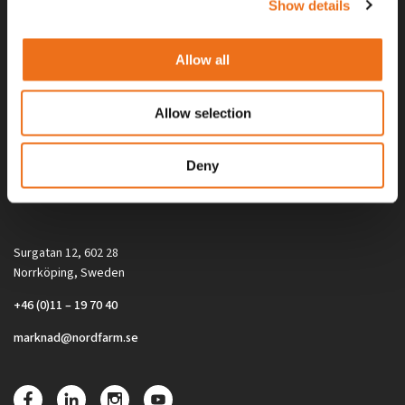
Show details
Allow all
Allow selection
Alla priser på tillbehör och tillval gäller vid köp av ny maskin. Priserna
Deny
gäller inte vid köp av enskild produkt, till exempel
reservdel. Kontakta din lokala återförsäljare för aktuella priser.
Surgatan 12, 602 28
Norrköping, Sweden
+46 (0)11 – 19 70 40
marknad@nordfarm.se