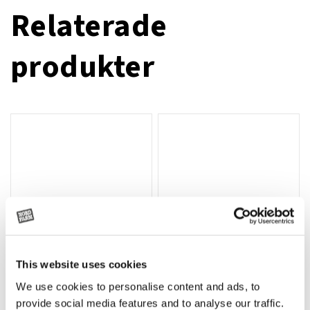
Relaterade
produkter
This website uses cookies
We use cookies to personalise content and ads, to
Rotor, komplett med slagor
Grön truckknapp
Lägg till i varukorg
provide social media features and to analyse our traffic.