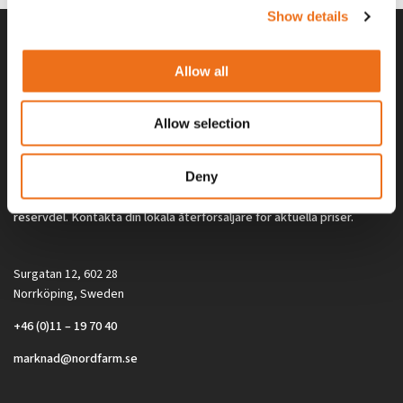
Show details
Allow all
Allow selection
Deny
Alla priser på tillbehör och tillval gäller vid köp av ny maskin. Priserna
gäller inte vid köp av enskild produkt, till exempel
reservdel. Kontakta din lokala återförsäljare för aktuella priser.
Surgatan 12, 602 28
Norrköping, Sweden
+46 (0)11 – 19 70 40
marknad@nordfarm.se