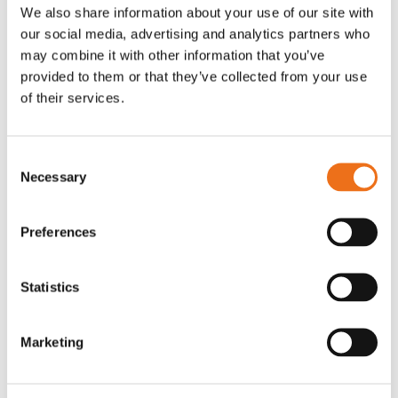
OR80013456G
A00220
We also share information about your use of our site with
our social media, advertising and analytics partners who
35 730
kr
530
kr
(ex. moms)
(ex. moms)
may combine it with other information that you’ve
provided to them or that they’ve collected from your use
of their services.
Consent
Necessary
Selection
Preferences
Excidor Spakstyrning inkl 4-
Rotor teeth 8t/6k 7.5Gr/8 R6/14
Statistics
Lägg till i varukorg
finger spakställ
969.1865
SYU00010
Marketing
0
kr
2 692
kr
(ex. moms)
(ex. moms)