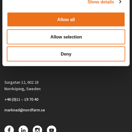
Show details
Allow all
Allow selection
Alla priser på tillbehör och tillval gäller vid köp av ny maskin. Priserna
Deny
gäller inte vid köp av enskild produkt, till exempel
reservdel. Kontakta din lokala återförsäljare för aktuella priser.
Surgatan 12, 602 28
Norrköping, Sweden
+46 (0)11 – 19 70 40
marknad@nordfarm.se