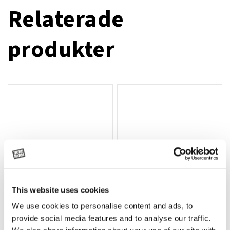
Relaterade
produkter
This website uses cookies
We use cookies to personalise content and ads, to
Rotor, komplett med slagor
Grön truckknapp
Lägg till i varukorg
provide social media features and to analyse our traffic.