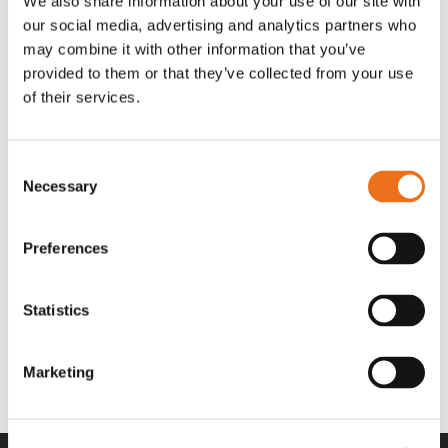
We also share information about your use of our site with
OR80013456G
A00220
our social media, advertising and analytics partners who
35 730
kr
530
kr
(ex. moms)
(ex. moms)
may combine it with other information that you’ve
provided to them or that they’ve collected from your use
of their services.
Consent
Necessary
Selection
Preferences
Statistics
Rotor teeth 8t/6k 7.5Gr/8 R6/14
Rotor teeth 8t/6k 0Gr/8 R6/14
Lägg till i varukorg
969.1865
969.1864
Marketing
2 692
kr
2 692
kr
(ex. moms)
(ex. moms)