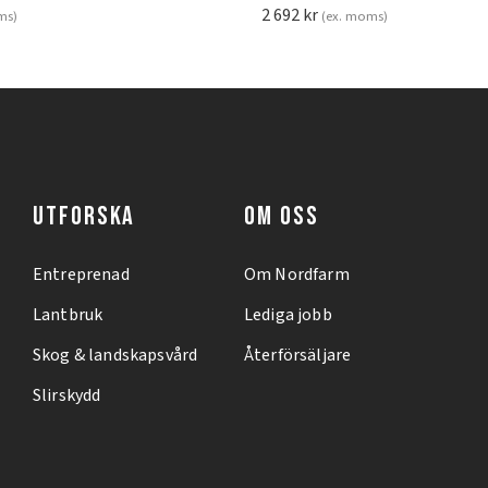
2 692
kr
ms)
(ex. moms)
UTFORSKA
OM OSS
Entreprenad
Om Nordfarm
Lantbruk
Lediga jobb
Skog & landskapsvård
Återförsäljare
Slirskydd