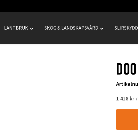
LANTBRUK
SKOG & LANDSKAPSVÅRD
SLIRSKYD
le
Toggle
Toggle
REPRENAD"
"LANTBRUK"
"SKOG
u
menu
&
LANDSKAPSVÅRD
Doo
menu
Artikeln
1 418
kr