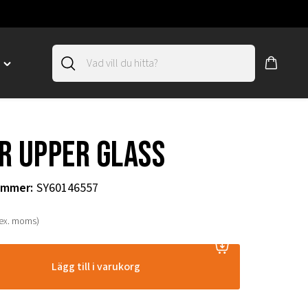
D
Toggle
"SLIRSKYDD"
menu
"
r upper glass
ummer
:
SY60146557
(ex. moms)
Lägg till i varukorg