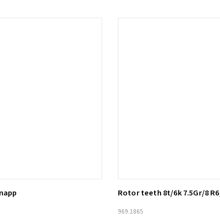
knapp
Rotor teeth 8t/6k 7.5Gr/8 R6
ill i varukorg
Lägg till i varukorg
969.1865