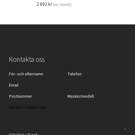
2 692
kr
(ex. moms)
Kontakta oss