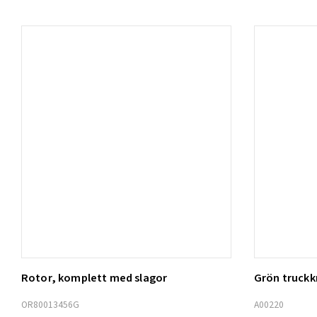
Rotor, komplett med slagor
Grön truck
Lägg t
OR80013456G
A00220