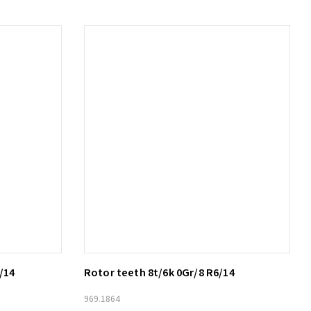
/14
Rotor teeth 8t/6k 0Gr/8 R6/14
Lägg till i varukorg
969.1864