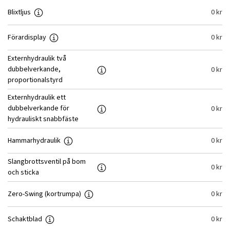
Blixtljus
0
kr
Förardisplay
0
kr
Externhydraulik två
dubbelverkande,
0
kr
proportionalstyrd
Externhydraulik ett
dubbelverkande för
0
kr
hydrauliskt snabbfäste
Hammarhydraulik
0
kr
Slangbrottsventil på bom
0
kr
och sticka
Zero-Swing (kortrumpa)
0
kr
Schaktblad
0
kr