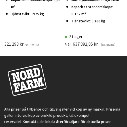
Kapacitet standardskopa: 0,04
Max. hydraulflöde: 138,6 l/min
m³
Kapacitet standardskopa:
Tjänstevikt: 1975 kg
0,152 m³
Tjänstevikt: 5 300 kg
2 I lager
321 293
kr
637 891,85
kr
Från:
(ex. moms)
(ex. moms)
Alla priser på tillbehör och tillval gäller vid köp av ny maskin. Priserna
gäller inte vid köp av enskild produkt, till exempel
reservdel. Kontakta din lokala återförsäljare för aktuella priser.