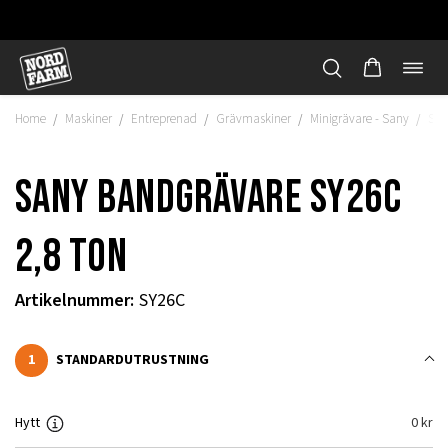
Öppn
Hoppa
navi
till
Home
Maskiner
Entreprenad
Grävmaskiner
Minigrävare - Sany
San
/
/
/
/
/
innehåll
Sany bandgrävare SY26C
2,8 ton
Artikelnummer
:
SY26C
1
STANDARDUTRUSTNING
"
Hytt
0
kr