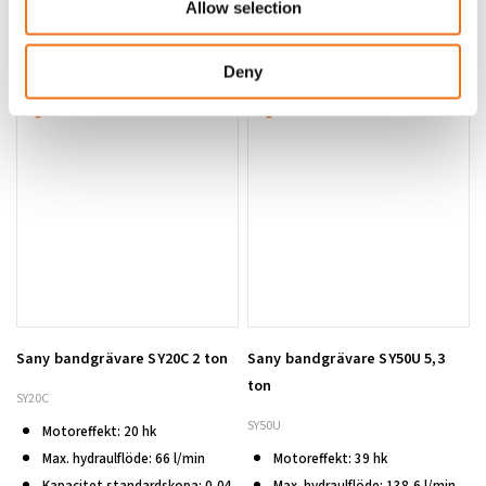
Allow selection
7 I lager
269 900
kr
255 839
kr
Från:
(ex. moms)
(ex. moms)
Deny
Sany bandgrävare SY20C 2 ton
Sany bandgrävare SY50U 5,3
Välj alternativ
ton
SY20C
SY50U
Motoreffekt: 20 hk
Max. hydraulflöde: 66 l/min
Motoreffekt: 39 hk