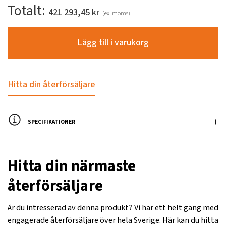
Totalt:
421 293,45
kr
(ex. moms)
Lägg till i varukorg
Hitta din återförsäljare
SPECIFIKATIONER
Namn
Värde
Hitta din närmaste
Arbetstryck, bar
245
återförsäljare
Transportbredd, mm
1550
Är du intresserad av denna produkt? Vi har ett helt gäng med
Batterityp
1 x 12V / 60Ah
engagerade återförsäljare över hela Sverige. Här kan du hitta