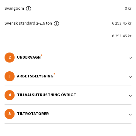
Svängbom
0
kr
Svensk standard 2-2,6 ton
6 293,45
kr
6 293,45
kr
2
UNDERVAGN
3
ARBETSBELYSNING
4
TILLVALSUTRUSTNING ÖVRIGT
5
TILTROTATORER