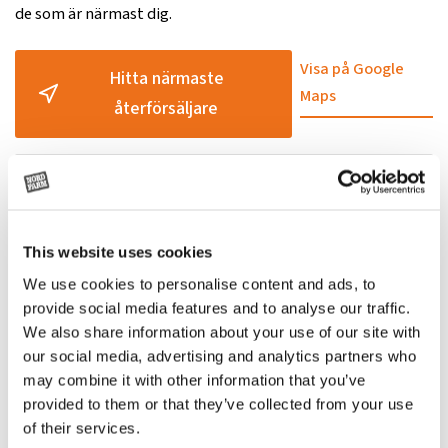
de som är närmast dig.
Externhydr, ant.
1/42.5 + 1/42.5
pumpar/lit/m
Visa på Google
Hitta närmaste
Transporthöjd, mm
2 430
Maps
återförsäljare
Kapacitet standardskopa,
0,06
m³
Transportlängd, mm
4 160
Marktryck kg/cm²
0,26
This website uses cookies
Relaterade
Max grävdjup, mm
2 820
We use cookies to personalise content and ads, to
Max hydraulflöde, lit/min
81 l/min
provide social media features and to analyse our traffic.
produkter
We also share information about your use of our site with
Max. körhastighet låg/hög
our social media, advertising and analytics partners who
2.6/4.5
km/h
may combine it with other information that you’ve
provided to them or that they’ve collected from your use
Max lutning
25°
of their services.