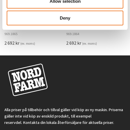
Allow selection
Deny
Rotor teeth 8t/6k 7.5Gr/8 R6/14
Rotor teeth 8t/6k 0Gr/8 R6/14
Lägg till i varukorg
969.1865
969.1864
2 692
kr
2 692
kr
(ex. moms)
(ex. moms)
Alla priser på tillbehör och tillval gäller vid köp av ny maskin. Priserna
gäller inte vid köp av enskild produkt, till exempel
reservdel. Kontakta din lokala återförsäljare för aktuella priser.