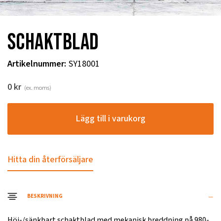
Schaktblad
Artikelnummer
:
SY18001
0
kr
(ex. moms)
Lägg till i varukorg
Hitta din återförsäljare
BESKRIVNING
Höj-/sänkbart schaktblad med mekanisk breddning på 980-