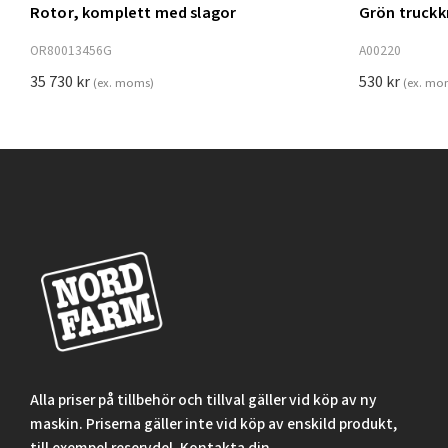
Rotor, komplett med slagor
Grön truck
Lägg t
OR80013456G
A00220
35 730
kr
530
kr
(ex. moms)
(ex. mo
Alla priser på tillbehör och tillval gäller vid köp av ny
maskin. Priserna gäller inte vid köp av enskild produkt,
till exempel reservdel. Kontakta din