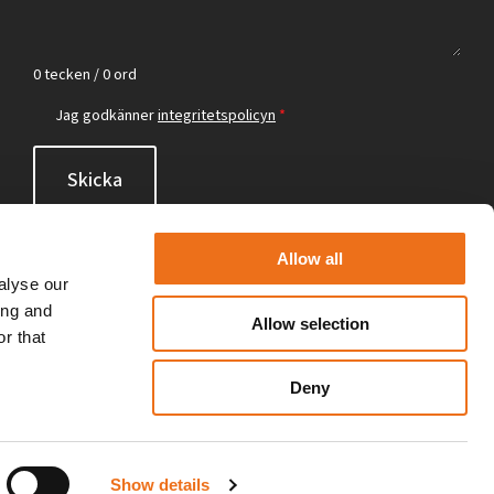
0 tecken / 0 ord
Jag godkänner
integritetspolicyn
*
Skicka
Allow all
alyse our
ing and
Allow selection
r that
Deny
Show details