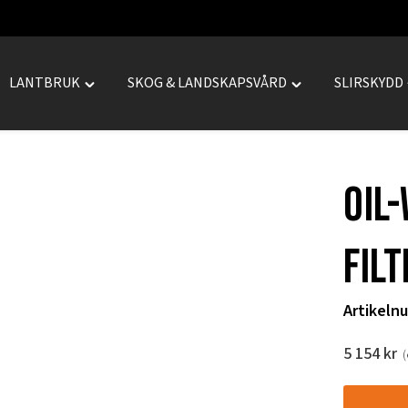
LANTBRUK
SKOG & LANDSKAPSVÅRD
SLIRSKYDD
le
Toggle
Toggle
REPRENAD"
"LANTBRUK"
"SKOG
menu
&
LANDSKAPSVÅRD
Oil
menu
filt
Artikeln
5 154
kr