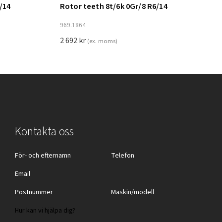
/14
Rotor teeth 8t/6k 0Gr/8 R6/14
Lägg till i varukorg
969.1864
2 692
kr
(ex. moms)
Kontakta oss