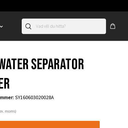
Toggle
"SLIRSKYDD"
menu
"
-water separator
er
ummer
:
SY160603020028A
(ex. moms)