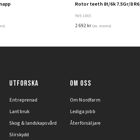
knapp
Rotor teeth 8t/6k 7.5Gr/8 R6
ill i varukorg
Lägg till i varukorg
969.1865
2 692
kr
ms)
(ex. moms)
UTFORSKA
OM OSS
Entreprenad
Om Nordfarm
Lantbruk
Lediga jobb
Skog & landskapsvård
Återförsäljare
Slirskydd