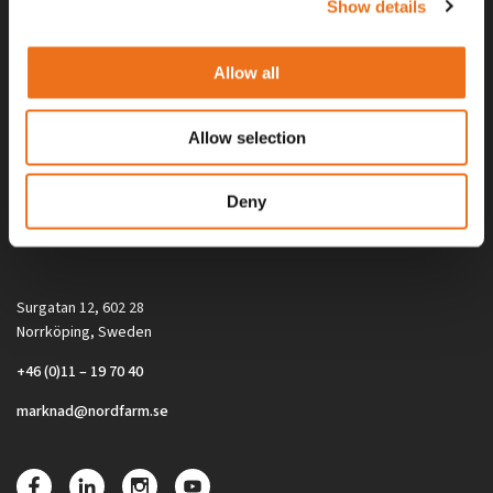
Show details
Allow all
Allow selection
Alla priser på tillbehör och tillval gäller vid köp av ny maskin. Priserna
Deny
gäller inte vid köp av enskild produkt, till exempel
reservdel. Kontakta din lokala återförsäljare för aktuella priser.
Surgatan 12, 602 28
Norrköping, Sweden
+46 (0)11 – 19 70 40
marknad@nordfarm.se