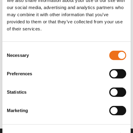
We also share information about your use of our site with
OR80013456G
A00220
our social media, advertising and analytics partners who
35 730
kr
530
kr
(ex. moms)
(ex. moms)
may combine it with other information that you’ve
provided to them or that they’ve collected from your use
of their services.
Consent
Necessary
Selection
Preferences
Statistics
Rotor teeth 8t/6k 7.5Gr/8 R6/14
Rotor teeth 8t/6k 0Gr/8 R6/14
Lägg till i varukorg
969.1865
969.1864
Marketing
2 692
kr
2 692
kr
(ex. moms)
(ex. moms)