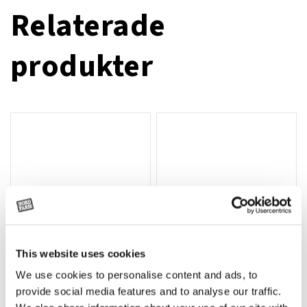
Relaterade
produkter
This website uses cookies
We use cookies to personalise content and ads, to
Rotor, komplett med slagor
Grön truckknapp
Lägg till i varukorg
provide social media features and to analyse our traffic.