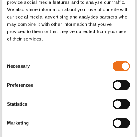
provide social media features and to analyse our traffic.
Rotor, komplett med slagor
Grön truckknapp
We also share information about your use of our site with
Lägg till i varukorg
our social media, advertising and analytics partners who
OR80013456G
A00220
may combine it with other information that you’ve
35 730
kr
530
kr
(ex. moms)
(ex. moms)
provided to them or that they’ve collected from your use
of their services.
Consent
Necessary
Selection
Preferences
Statistics
Rotor teeth 8t/6k 7.5Gr/8 R6/14
Rotor teeth 8t/6k 0Gr/8 R6/14
Lägg till i varukorg
Marketing
969.1865
969.1864