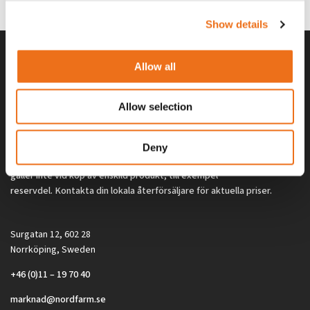
2 692
kr
2 692
kr
(ex. moms)
(ex. moms)
Show details
Allow all
Allow selection
Deny
Alla priser på tillbehör och tillval gäller vid köp av ny maskin. Priserna
gäller inte vid köp av enskild produkt, till exempel
reservdel. Kontakta din lokala återförsäljare för aktuella priser.
Surgatan 12, 602 28
Norrköping, Sweden
+46 (0)11 – 19 70 40
marknad@nordfarm.se