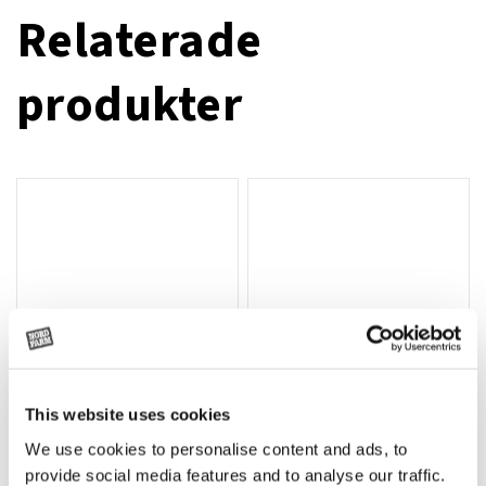
Relaterade
produkter
This website uses cookies
We use cookies to personalise content and ads, to
Rotor, komplett med slagor
Grön truckknapp
Lägg till i varukorg
provide social media features and to analyse our traffic.