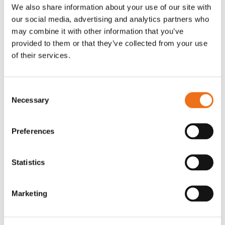
OR80013456G
A00220
We also share information about your use of our site with
our social media, advertising and analytics partners who
35 730
kr
530
kr
(ex. moms)
(ex. moms)
may combine it with other information that you’ve
provided to them or that they’ve collected from your use
of their services.
Consent
Necessary
Selection
Preferences
Excidor Spakstyrning inkl 4-
Rotor teeth 8t/6k 7.5Gr/8 R6/14
Statistics
Lägg till i varukorg
finger spakställ
969.1865
SYU00010
Marketing
0
kr
2 692
kr
(ex. moms)
(ex. moms)