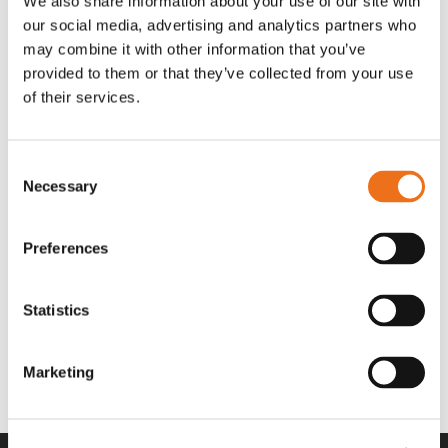
We also share information about your use of our site with
OR80013456G
A00220
our social media, advertising and analytics partners who
35 730
kr
530
kr
(ex. moms)
(ex. moms)
may combine it with other information that you’ve
provided to them or that they’ve collected from your use
of their services.
Consent
Necessary
Selection
Preferences
Statistics
Rotor teeth 8t/6k 7.5Gr/8 R6/14
Rotor teeth 8t/6k 0Gr/8 R6/14
Lägg till i varukorg
969.1865
969.1864
Marketing
2 692
kr
2 692
kr
(ex. moms)
(ex. moms)