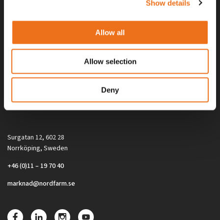
Show details
Allow all
Allow selection
Alla priser på tillbehör och tillval gäller vid köp av ny maskin. Priserna
Deny
gäller inte vid köp av enskild produkt, till exempel
reservdel. Kontakta din lokala återförsäljare för aktuella priser.
Surgatan 12, 602 28
Norrköping, Sweden
+46 (0)11 – 19 70 40
marknad@nordfarm.se