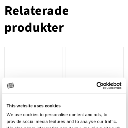
Relaterade
produkter
This website uses cookies
We use cookies to personalise content and ads, to
Rotor, komplett med slagor
Grön truckknapp
Lägg till i varukorg
provide social media features and to analyse our traffic.