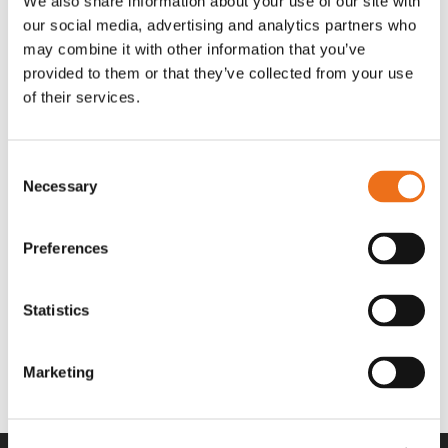
We also share information about your use of our site with
OR80013456G
A00220
our social media, advertising and analytics partners who
35 730
kr
530
kr
(ex. moms)
(ex. moms)
may combine it with other information that you’ve
provided to them or that they’ve collected from your use
of their services.
Consent
Necessary
Selection
Preferences
Statistics
Rotor teeth 8t/6k 7.5Gr/8 R6/14
Rotor teeth 8t/6k 0Gr/8 R6/14
Lägg till i varukorg
969.1865
969.1864
Marketing
2 692
kr
2 692
kr
(ex. moms)
(ex. moms)