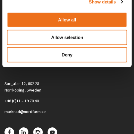
Show details
Allow all
Allow selection
Alla priser på tillbehör och tillval gäller vid köp av ny maskin. Priserna
Deny
gäller inte vid köp av enskild produkt, till exempel
reservdel. Kontakta din lokala återförsäljare för aktuella priser.
Surgatan 12, 602 28
Norrköping, Sweden
+46 (0)11 – 19 70 40
marknad@nordfarm.se