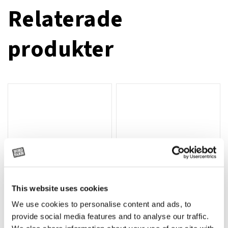
Relaterade
produkter
This website uses cookies
We use cookies to personalise content and ads, to
Rotor, komplett med slagor
Grön truckknapp
Lägg till i varukorg
provide social media features and to analyse our traffic.