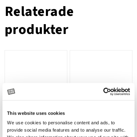
Relaterade
produkter
This website uses cookies
We use cookies to personalise content and ads, to
Rotor, komplett med slagor
Grön truckknapp
Lägg till i varukorg
provide social media features and to analyse our traffic.