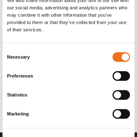
We also share information about your use of our site with
OR80013456G
A00220
our social media, advertising and analytics partners who
35 730
kr
530
kr
(ex. moms)
(ex. moms)
may combine it with other information that you’ve
provided to them or that they’ve collected from your use
of their services.
Consent
Necessary
Selection
Preferences
Statistics
Rotor teeth 8t/6k 7.5Gr/8 R6/14
Rotor teeth 8t/6k 0Gr/8 R6/14
Lägg till i varukorg
969.1865
969.1864
Marketing
2 692
kr
2 692
kr
(ex. moms)
(ex. moms)