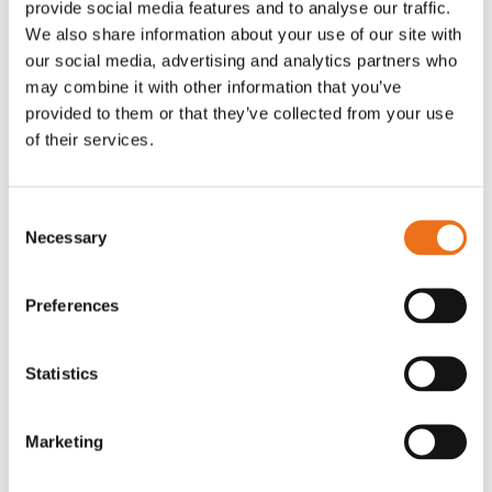
provide social media features and to analyse our traffic.
Rotor, komplett med slagor
Grön truckknapp
We also share information about your use of our site with
Lägg till i varukorg
our social media, advertising and analytics partners who
OR80013456G
A00220
may combine it with other information that you’ve
35 730
kr
530
kr
(ex. moms)
(ex. moms)
provided to them or that they’ve collected from your use
of their services.
Consent
Necessary
Selection
Preferences
Statistics
Rotor teeth 8t/6k 7.5Gr/8 R6/14
Rotor teeth 8t/6k 0Gr/8 R6/14
Lägg till i varukorg
Marketing
969.1865
969.1864