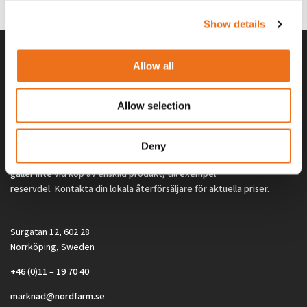
2 692
kr
2 692
kr
(ex. moms)
(ex. moms)
Show details
Allow all
Allow selection
Deny
Alla priser på tillbehör och tillval gäller vid köp av ny maskin. Priserna
gäller inte vid köp av enskild produkt, till exempel
reservdel. Kontakta din lokala återförsäljare för aktuella priser.
Surgatan 12, 602 28
Norrköping, Sweden
+46 (0)11 – 19 70 40
marknad@nordfarm.se