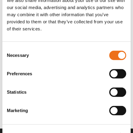
We also share information about your use of our site with
OR80013456G
A00220
our social media, advertising and analytics partners who
35 730
kr
530
kr
(ex. moms)
(ex. moms)
may combine it with other information that you’ve
provided to them or that they’ve collected from your use
of their services.
Consent
Necessary
Selection
Preferences
Statistics
Rotor teeth 8t/6k 7.5Gr/8 R6/14
Rotor teeth 8t/6k 0Gr/8 R6/14
Lägg till i varukorg
969.1865
969.1864
Marketing
2 692
kr
2 692
kr
(ex. moms)
(ex. moms)