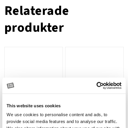
Relaterade
produkter
This website uses cookies
We use cookies to personalise content and ads, to
Rotor, komplett med slagor
Grön truckknapp
Lägg till i varukorg
provide social media features and to analyse our traffic.