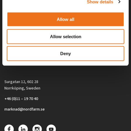
Show details
Allow all
Allow selection
Alla priser på tillbehör och tillval gäller vid köp av ny maskin. Priserna
Deny
gäller inte vid köp av enskild produkt, till exempel
reservdel. Kontakta din lokala återförsäljare för aktuella priser.
Surgatan 12, 602 28
Norrköping, Sweden
+46 (0)11 – 19 70 40
marknad@nordfarm.se