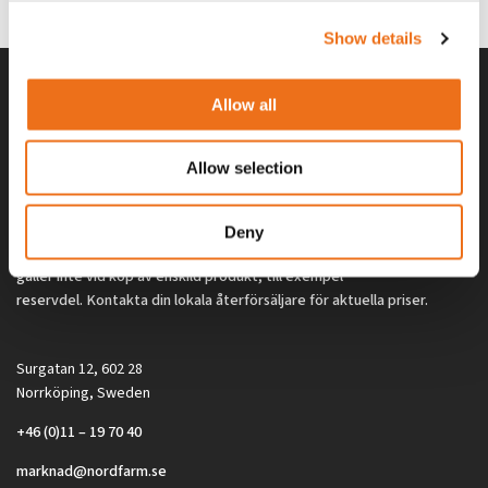
2 692
kr
2 692
kr
(ex. moms)
(ex. moms)
Show details
Allow all
Allow selection
Deny
Alla priser på tillbehör och tillval gäller vid köp av ny maskin. Priserna
gäller inte vid köp av enskild produkt, till exempel
reservdel. Kontakta din lokala återförsäljare för aktuella priser.
Surgatan 12, 602 28
Norrköping, Sweden
+46 (0)11 – 19 70 40
marknad@nordfarm.se