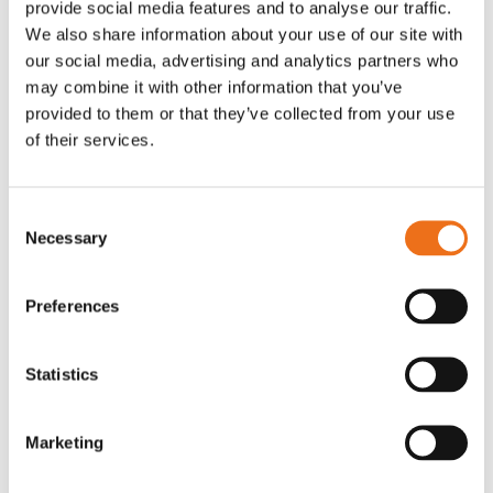
provide social media features and to analyse our traffic.
Rotor, komplett med slagor
Grön truckknapp
We also share information about your use of our site with
Lägg till i varukorg
our social media, advertising and analytics partners who
OR80013456G
A00220
may combine it with other information that you’ve
35 730
kr
530
kr
(ex. moms)
(ex. moms)
provided to them or that they’ve collected from your use
of their services.
Consent
Necessary
Selection
Preferences
Statistics
Rotor teeth 8t/6k 7.5Gr/8 R6/14
Rotor teeth 8t/6k 0Gr/8 R6/14
Lägg till i varukorg
Marketing
969.1865
969.1864