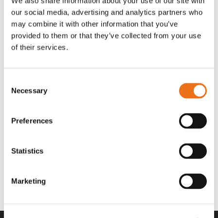
We also share information about your use of our site with
OR80013456G
A00220
our social media, advertising and analytics partners who
35 730
kr
530
kr
(ex. moms)
(ex. moms)
may combine it with other information that you’ve
provided to them or that they’ve collected from your use
of their services.
Consent
Necessary
Selection
Preferences
Statistics
Rotor teeth 8t/6k 7.5Gr/8 R6/14
Rotor teeth 8t/6k 0Gr/8 R6/14
Lägg till i varukorg
969.1865
969.1864
Marketing
2 692
kr
2 692
kr
(ex. moms)
(ex. moms)