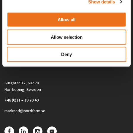
Show details
Allow all
Allow selection
Alla priser på tillbehör och tillval gäller vid köp av ny maskin. Priserna
Deny
gäller inte vid köp av enskild produkt, till exempel
reservdel. Kontakta din lokala återförsäljare för aktuella priser.
Surgatan 12, 602 28
Norrköping, Sweden
+46 (0)11 – 19 70 40
marknad@nordfarm.se