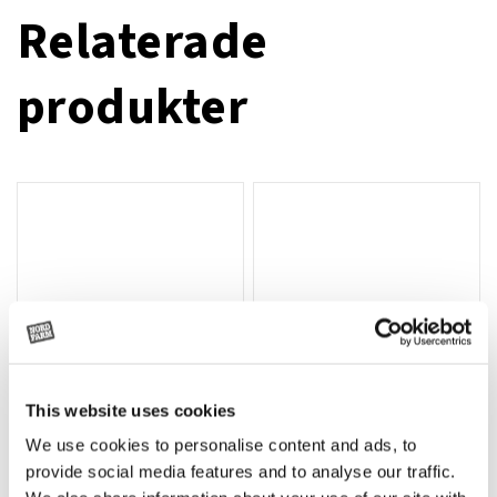
Relaterade
produkter
This website uses cookies
We use cookies to personalise content and ads, to
Rotor, komplett med slagor
Grön truckknapp
Lägg till i varukorg
provide social media features and to analyse our traffic.