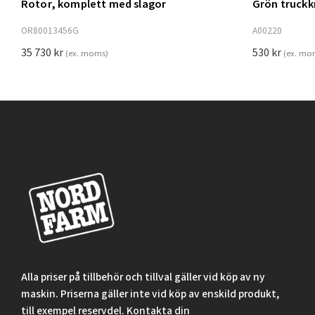
Rotor, komplett med slagor
Grön truck
Lägg t
OR80013456G
A00220
35 730
kr
530
kr
(ex. moms)
(ex. mo
Alla priser på tillbehör och tillval gäller vid köp av ny
maskin. Priserna gäller inte vid köp av enskild produkt,
till exempel reservdel. Kontakta din