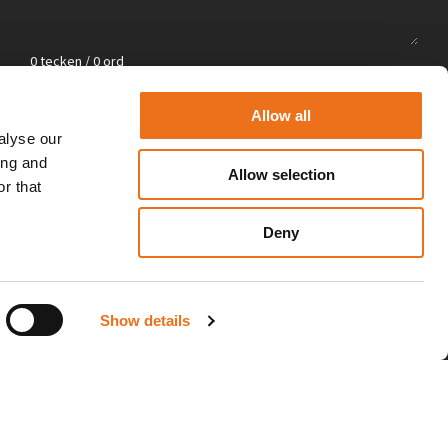
0 tecken / 0 ord
Jag godkänner
integritetspolicyn
*
Allow all
alyse our
Skicka
ing and
Allow selection
r that
Deny
Show details