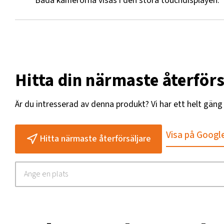
Båda kamerorna visas i den stora touchdisplayen.
Hitta din närmaste återförs
Är du intresserad av denna produkt? Vi har ett helt gän
Visa på Googl
Hitta närmaste återförsäljare