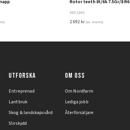
knapp
Rotor teeth 8t/6k 7.5Gr/8 R6
ill i varukorg
Lägg till i varukorg
969.1865
2 692
kr
ms)
(ex. moms)
UTFORSKA
OM OSS
Entreprenad
Om Nordfarm
Lantbruk
Lediga jobb
Skog & landskapsvård
Återförsäljare
Slirskydd