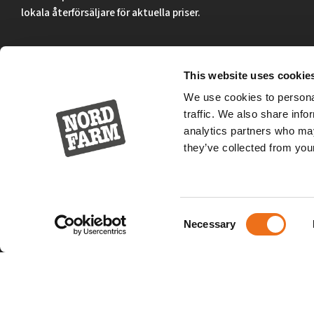
lokala återförsäljare för aktuella priser.
Surgatan 12, 602 28
Norrköping, Sweden
This website uses cookie
We use cookies to personal
+46 (0)11 – 19 70 40
traffic. We also share info
marknad@nordfarm.se
analytics partners who may
they’ve collected from your
Consent
Necessary
Selection