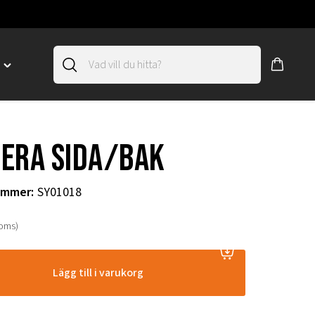
D
Toggle
"SLIRSKYDD"
menu
"
era sida/bak
ummer
:
SY01018
moms)
Lägg till i varukorg