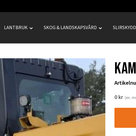
LANTBRUK
SKOG & LANDSKAPSVÅRD
SLIRSKYD
le
Toggle
Toggle
REPRENAD"
"LANTBRUK"
"SKOG
u
menu
&
LANDSKAPSVÅRD
Kam
menu
Artikeln
0
kr
(ex. 