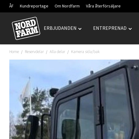
ÅF
Kundreportage
Om Nordfarm
Våra återförsäljare
ERBJUDANDEN
ENTREPRENAD
Hoppa
Toggle
Togg
till
"ERBJUDANDEN"
"ENT
innehåll
menu
men
Home
Reservdelar
Alla delar
Kamera sida/bak
/
/
/