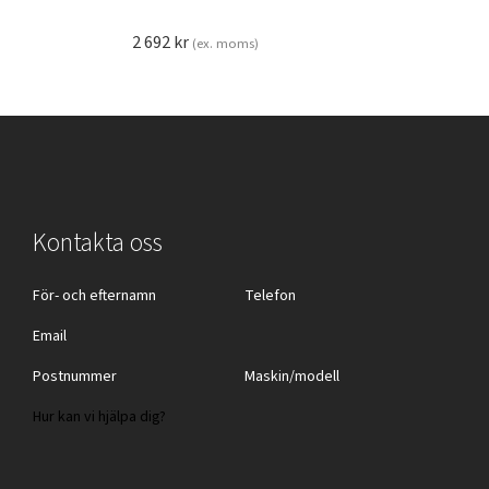
2 692
kr
(ex. moms)
Kontakta oss