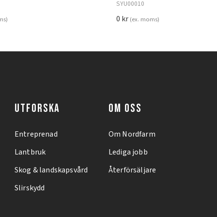
SYU00010
0
kr
ms)
(ex. moms)
UTFORSKA
OM OSS
Entreprenad
Om Nordfarm
Lantbruk
Lediga jobb
Skog & landskapsvård
Återförsäljare
Slirskydd