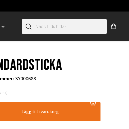
D
Toggle
"SLIRSKYDD"
menu
"
ndardsticka
ummer
:
SY000688
moms)
Lägg till i varukorg