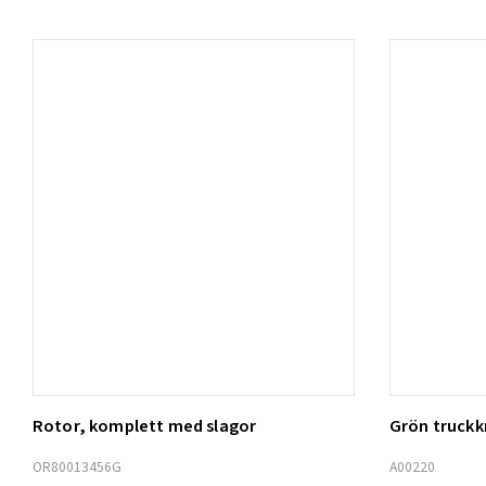
Rotor, komplett med slagor
Grön truck
Lägg t
OR80013456G
A00220