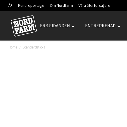
ÅF
Kundreportage
Om Nordfarm
Våra återförsäljare
ERBJUDANDEN
ENTREPRENAD
Hoppa
Toggle
Togg
till
"ERBJUDANDEN"
"ENT
innehåll
menu
men
Home
Standardsticka
/