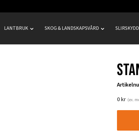
LANTBRUK
SKOG & LANDSKAPSVÅRD
SLIRSKYD
le
Toggle
Toggle
REPRENAD"
"LANTBRUK"
"SKOG
u
menu
&
LANDSKAPSVÅRD
Sta
menu
Artikeln
0
kr
(ex. 