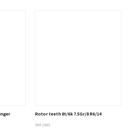
inger
Rotor teeth 8t/6k 7.5Gr/8 R6/14
Lägg till i varukorg
969.1865