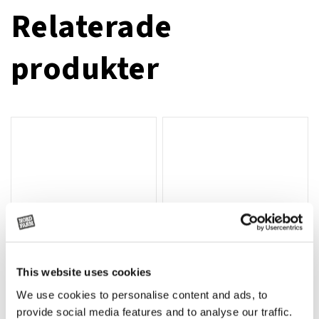
Relaterade
produkter
This website uses cookies
We use cookies to personalise content and ads, to
Rotor, komplett med slagor
Grön truckknapp
Lägg till i varukorg
provide social media features and to analyse our traffic.