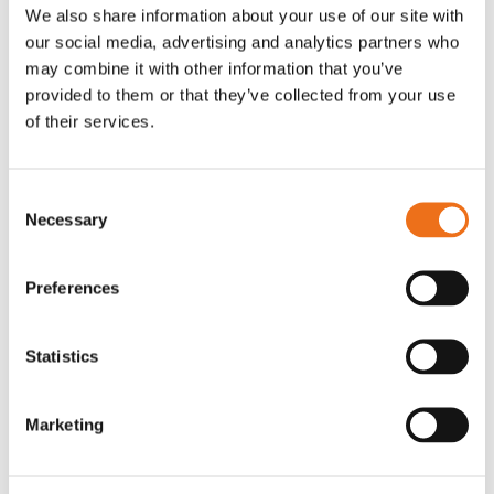
OR80013456G
A00220
We also share information about your use of our site with
our social media, advertising and analytics partners who
35 730
kr
530
kr
(ex. moms)
(ex. moms)
may combine it with other information that you’ve
provided to them or that they’ve collected from your use
of their services.
Consent
Necessary
Selection
Preferences
Excidor Spakstyrning inkl 4-
Rotor teeth 8t/6k 7.5Gr/8 R6/14
Statistics
Lägg till i varukorg
finger spakställ
969.1865
SYU00010
Marketing
0
kr
2 692
kr
(ex. moms)
(ex. moms)