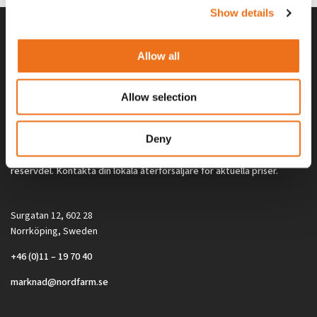
Show details
Allow all
Allow selection
Deny
Alla priser på tillbehör och tillval gäller vid köp av ny maskin. Priserna
gäller inte vid köp av enskild produkt, till exempel
reservdel. Kontakta din lokala återförsäljare för aktuella priser.
Surgatan 12, 602 28
Norrköping, Sweden
+46 (0)11 – 19 70 40
marknad@nordfarm.se