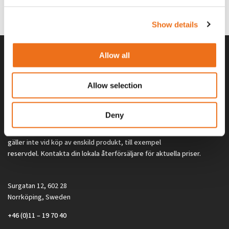
0
kr
2 692
kr
(ex. moms)
(ex. moms)
Show details
Allow all
Allow selection
Deny
Alla priser på tillbehör och tillval gäller vid köp av ny maskin. Priserna
gäller inte vid köp av enskild produkt, till exempel
reservdel. Kontakta din lokala återförsäljare för aktuella priser.
Surgatan 12, 602 28
Norrköping, Sweden
+46 (0)11 – 19 70 40