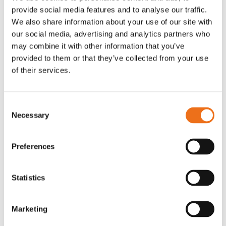
provide social media features and to analyse our traffic.
Rotor, komplett med slagor
Grön truckknapp
Lägg till i varukorg
We also share information about your use of our site with
our social media, advertising and analytics partners who
OR80013456G
A00220
may combine it with other information that you’ve
35 730
kr
530
kr
(ex. moms)
(ex. moms)
provided to them or that they’ve collected from your use
of their services.
Consent
Necessary
Selection
Preferences
Statistics
Excidor Spakstyrning inkl 4-
Rotor teeth 8t/6k 7.5Gr/8 R6/14
Lägg till i varukorg
finger spakställ
Marketing
969.1865
SYU00010