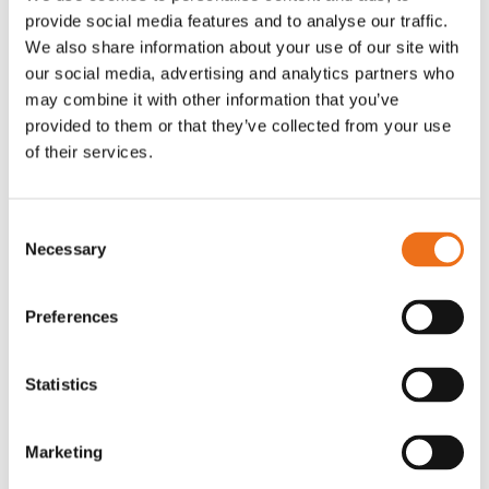
provide social media features and to analyse our traffic.
Rotor, komplett med slagor
Grön truckknapp
Lägg till i varukorg
We also share information about your use of our site with
our social media, advertising and analytics partners who
OR80013456G
A00220
may combine it with other information that you’ve
35 730
kr
530
kr
(ex. moms)
(ex. moms)
provided to them or that they’ve collected from your use
of their services.
Consent
Necessary
Selection
Preferences
Statistics
Excidor Spakstyrning inkl 4-
Rotor teeth 8t/6k 7.5Gr/8 R6/14
Lägg till i varukorg
finger spakställ
Marketing
969.1865
SYU00010