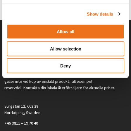
0
kr
2 692
kr
(ex. moms)
(ex. moms)
Show details
Allow all
Allow selection
Deny
Alla priser på tillbehör och tillval gäller vid köp av ny maskin. Priserna
gäller inte vid köp av enskild produkt, till exempel
reservdel. Kontakta din lokala återförsäljare för aktuella priser.
Surgatan 12, 602 28
Norrköping, Sweden
+46 (0)11 – 19 70 40