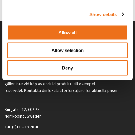
2 692
kr
2 692
kr
(ex. moms)
(ex. moms)
Show details
Allow all
Allow selection
Deny
Alla priser på tillbehör och tillval gäller vid köp av ny maskin. Priserna
gäller inte vid köp av enskild produkt, till exempel
reservdel. Kontakta din lokala återförsäljare för aktuella priser.
Surgatan 12, 602 28
Norrköping, Sweden
+46 (0)11 – 19 70 40