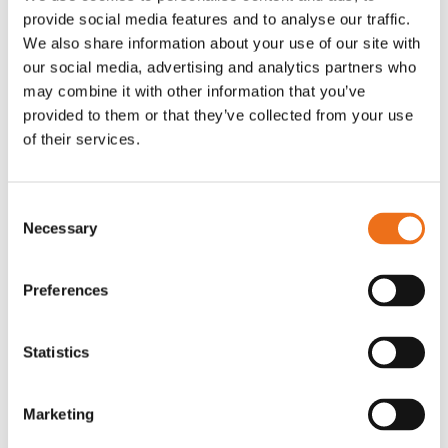
provide social media features and to analyse our traffic.
Grön truckknapp
Excidor Spakstyrning inkl 4-
Lägg till i varukorg
We also share information about your use of our site with
finger spakställ
our social media, advertising and analytics partners who
A00220
may combine it with other information that you’ve
SYU00010
provided to them or that they’ve collected from your use
530
kr
0
kr
(ex. moms)
(ex. moms)
of their services.
Consent
Necessary
Selection
Preferences
Statistics
Rotor teeth 8t/6k 7.5Gr/8 R6/14
Rotor teeth 8t/6k 0Gr/8 R6/14
Lägg till i varukorg
Marketing
969.1865
969.1864