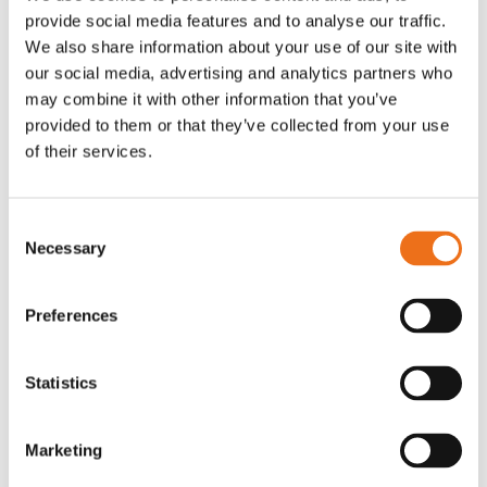
provide social media features and to analyse our traffic.
Rotor, komplett med slagor
Grön truckknapp
Lägg till i varukorg
We also share information about your use of our site with
our social media, advertising and analytics partners who
OR80013456G
A00220
may combine it with other information that you’ve
35 730
kr
530
kr
(ex. moms)
(ex. moms)
provided to them or that they’ve collected from your use
of their services.
Consent
Necessary
Selection
Preferences
Statistics
Excidor Spakstyrning inkl 4-
Rotor teeth 8t/6k 7.5Gr/8 R6/14
Lägg till i varukorg
finger spakställ
Marketing
969.1865
SYU00010