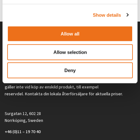
0
kr
2 692
kr
(ex. moms)
(ex. moms)
Show details
Allow all
Allow selection
Deny
Alla priser på tillbehör och tillval gäller vid köp av ny maskin. Priserna
gäller inte vid köp av enskild produkt, till exempel
reservdel. Kontakta din lokala återförsäljare för aktuella priser.
Surgatan 12, 602 28
Norrköping, Sweden
+46 (0)11 – 19 70 40