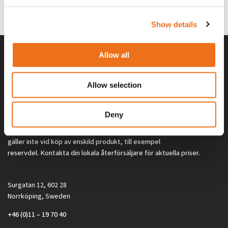
0
kr
2 692
kr
(ex. moms)
(ex. moms)
Show details
Allow all
Allow selection
Deny
Alla priser på tillbehör och tillval gäller vid köp av ny maskin. Priserna
gäller inte vid köp av enskild produkt, till exempel
reservdel. Kontakta din lokala återförsäljare för aktuella priser.
Surgatan 12, 602 28
Norrköping, Sweden
+46 (0)11 – 19 70 40