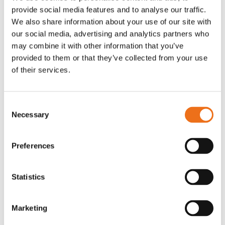
provide social media features and to analyse our traffic.
Rotor, komplett med slagor
Grön truckknapp
Lägg till i varukorg
We also share information about your use of our site with
our social media, advertising and analytics partners who
OR80013456G
A00220
may combine it with other information that you’ve
35 730
kr
530
kr
(ex. moms)
(ex. moms)
provided to them or that they’ve collected from your use
of their services.
Consent
Necessary
Selection
Preferences
Statistics
Excidor Spakstyrning inkl 4-
Rotor teeth 8t/6k 7.5Gr/8 R6/14
Lägg till i varukorg
finger spakställ
Marketing
969.1865
SYU00010