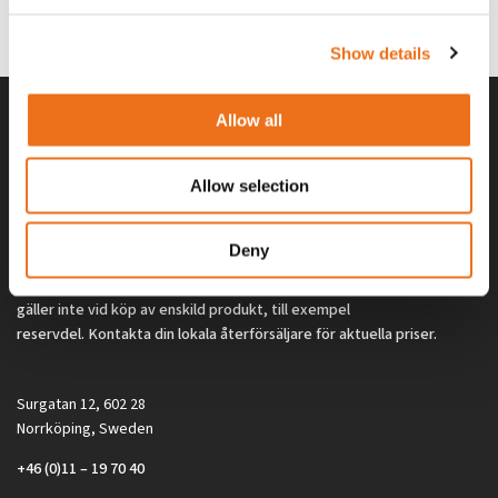
0
kr
2 692
kr
(ex. moms)
(ex. moms)
Show details
Allow all
Allow selection
Deny
Alla priser på tillbehör och tillval gäller vid köp av ny maskin. Priserna
gäller inte vid köp av enskild produkt, till exempel
reservdel. Kontakta din lokala återförsäljare för aktuella priser.
Surgatan 12, 602 28
Norrköping, Sweden
+46 (0)11 – 19 70 40