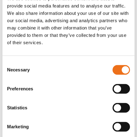
provide social media features and to analyse our traffic.
Rotor, komplett med slagor
Grön truckknapp
Lägg till i varukorg
We also share information about your use of our site with
our social media, advertising and analytics partners who
OR80013456G
A00220
may combine it with other information that you’ve
35 730
kr
530
kr
(ex. moms)
(ex. moms)
provided to them or that they’ve collected from your use
of their services.
Consent
Necessary
Selection
Preferences
Statistics
Excidor Spakstyrning inkl 4-
Rotor teeth 8t/6k 7.5Gr/8 R6/14
Lägg till i varukorg
finger spakställ
Marketing
969.1865
SYU00010