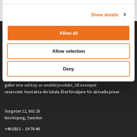
0
kr
2 692
kr
(ex. moms)
(ex. moms)
Show details
Allow all
Allow selection
Deny
Alla priser på tillbehör och tillval gäller vid köp av ny maskin. Priserna
gäller inte vid köp av enskild produkt, till exempel
reservdel. Kontakta din lokala återförsäljare för aktuella priser.
Surgatan 12, 602 28
Norrköping, Sweden
+46 (0)11 – 19 70 40