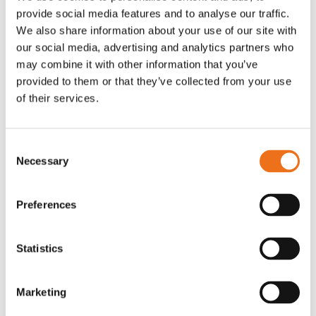
provide social media features and to analyse our traffic.
Rotor, komplett med slagor
Grön truckknapp
Lägg till i varukorg
We also share information about your use of our site with
our social media, advertising and analytics partners who
OR80013456G
A00220
may combine it with other information that you’ve
35 730
kr
530
kr
(ex. moms)
(ex. moms)
provided to them or that they’ve collected from your use
of their services.
Consent
Necessary
Selection
Preferences
Statistics
Excidor Spakstyrning inkl 4-
Rotor teeth 8t/6k 7.5Gr/8 R6/14
Lägg till i varukorg
finger spakställ
Marketing
969.1865
SYU00010