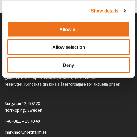
2 692
kr
2 692
kr
(ex. moms)
(ex. moms)
Show details
Allow all
Allow selection
Deny
Alla priser på tillbehör och tillval gäller vid köp av ny maskin. Priserna
gäller inte vid köp av enskild produkt, till exempel
reservdel. Kontakta din lokala återförsäljare för aktuella priser.
Surgatan 12, 602 28
Norrköping, Sweden
+46 (0)11 – 19 70 40
marknad@nordfarm.se