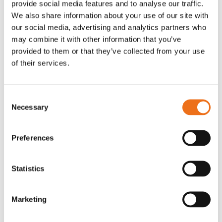
provide social media features and to analyse our traffic.
Rotor, komplett med slagor
Grön truckknapp
We also share information about your use of our site with
Lägg till i varukorg
our social media, advertising and analytics partners who
OR80013456G
A00220
may combine it with other information that you’ve
35 730
kr
530
kr
(ex. moms)
(ex. moms)
provided to them or that they’ve collected from your use
of their services.
Consent
Necessary
Selection
Preferences
Statistics
Rotor teeth 8t/6k 7.5Gr/8 R6/14
Rotor teeth 8t/6k 0Gr/8 R6/14
Lägg till i varukorg
Marketing
969.1865
969.1864