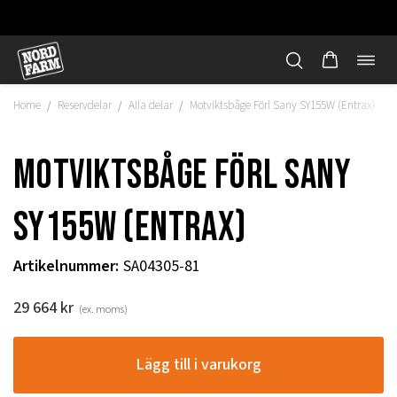
Öppn
Hoppa
navi
till
Home
Reservdelar
Alla delar
Motviktsbåge Förl Sany SY155W (Entrax)
/
/
/
innehåll
Motviktsbåge Förl Sany
SY155W (Entrax)
Artikelnummer
:
SA04305-81
29 664
kr
(ex. moms)
"
Lägg till i varukorg