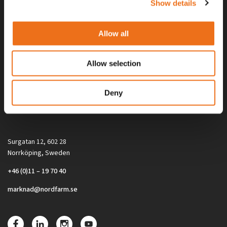
Show details
Allow all
Allow selection
Alla priser på tillbehör och tillval gäller vid köp av ny maskin. Priserna
Deny
gäller inte vid köp av enskild produkt, till exempel
reservdel. Kontakta din lokala återförsäljare för aktuella priser.
Surgatan 12, 602 28
Norrköping, Sweden
+46 (0)11 – 19 70 40
marknad@nordfarm.se