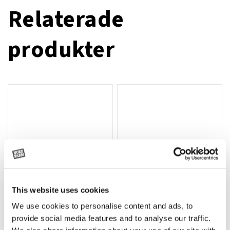
Relaterade
produkter
This website uses cookies
We use cookies to personalise content and ads, to
Rotor, komplett med slagor
Grön truckknapp
Lägg till i varukorg
provide social media features and to analyse our traffic.