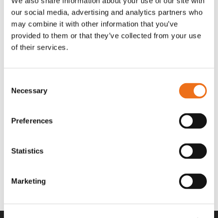
We also share information about your use of our site with
OR80013456G
A00220
our social media, advertising and analytics partners who
35 730
kr
530
kr
(ex. moms)
(ex. moms)
may combine it with other information that you’ve
provided to them or that they’ve collected from your use
of their services.
Consent
Necessary
Selection
Preferences
Statistics
Rotor teeth 8t/6k 7.5Gr/8 R6/14
Rotor teeth 8t/6k 0Gr/8 R6/14
Lägg till i varukorg
969.1865
969.1864
Marketing
2 692
kr
2 692
kr
(ex. moms)
(ex. moms)